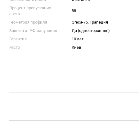
Процент пропускания
88
света
Геометрия профиля
Greca-76, Трапеция
Защита от УФ-излучения
Да (односторонняя)
Гарантия
10 лет
Місто
Киев