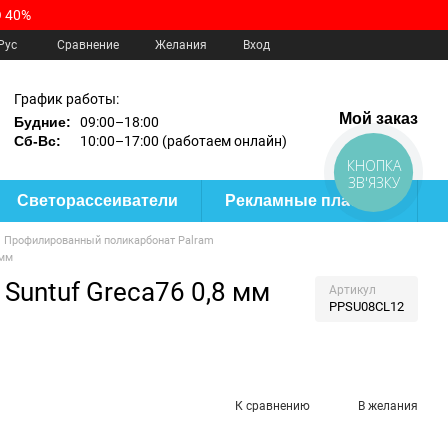
 40%
Сравнение
Рус
Желания
Вход
График работы:
Мой заказ
Будние:
09:00–18:00
Сб-Вс:
10:00–17:00 (работаем онлайн)
КНОПКА
ЗВ'ЯЗКУ
Светорассеиватели
Рекламные пластики
Профилированный поликарбонат Palram
 мм
untuf Greca76 0,8 мм
Артикул
PPSU08CL12
К сравнению
В желания