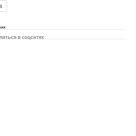
з
ANK
литься в соцсетях