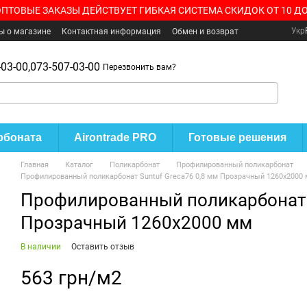
ОПТОВЫЕ ЗАКАЗЫ ДЕЙСТВУЕТ ГИБКАЯ СИСТЕМА СКИДОК ОТ 10 ДО
Укр
ы о магазине
Контактная информация
Обмен и возврат
03-00,
073-507-03-00
Перезвонить вам?
рбоната
Airontrade PRO
Готовые решения
Главная
Каталог
Поликарбонат
Профилированный поликарбонат
Профилированный поликарбонат Suntuf Greca76 0,8 мм Прозрачный 1260x2000
Профилированный поликарбонат S
Прозрачный 1260x2000 мм
В наличии
Оставить отзыв
563 грн/м2