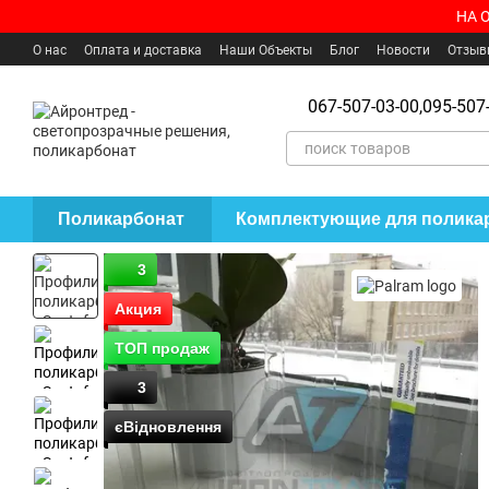
Перейти к основному контенту
НА 
О нас
Оплата и доставка
Наши Объекты
Блог
Новости
Отзыв
Пользовательское соглашение
Где купить?
067-507-03-00,
095-507-
Поликарбонат
Комплектующие для полика
3
Акция
ТОП продаж
3
єВідновлення