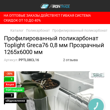
НА ОПТОВЫЕ ЗАКАЗЫ ДЕЙСТВУЕТ ГИБКАЯ СИСТЕМА
СКИДОК ОТ 10 ДО 40%
Каталог
Поликарбонат
Профилированный поликарбонат
Профилированный поликарбонат
Toplight Greca76 0,8 мм Прозрачный
1265x6000 мм
Артикул:
PPTL08CL16
2 отзыва
−35%
3
Акция
ТОП продаж
3
єВідновлення
КНОПКА
ЗВ'ЯЗКУ