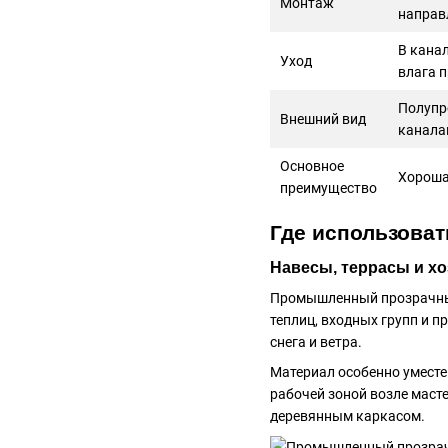
Монтаж
направ
В кана
Уход
влага 
Полупр
Внешний вид
канала
Основное
Хороша
преимущество
Где использовать
Навесы, террасы и х
Промышленный прозрачный 
теплиц, входных групп и 
снега и ветра.
Материал особенно уместе
рабочей зоной возле маст
деревянным каркасом.