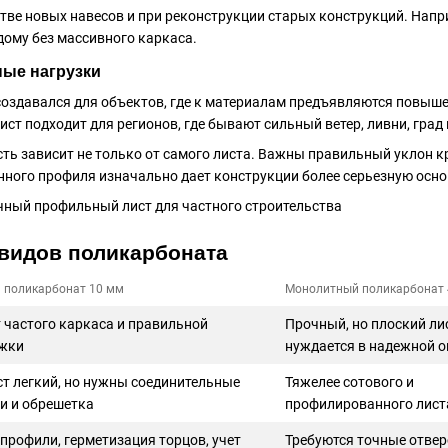
стве новых навесов и при реконструкции старых конструкций. Нап
дому без массивного каркаса.
ые нагрузки
давался для объектов, где к материалам предъявляются повышен
ист подходит для регионов, где бывают сильный ветер, ливни, град
ть зависит не только от самого листа. Важны правильный уклон кр
ого профиля изначально дает конструкции более серьезную осно
 видов поликарбоната
 поликарбонат 10 мм
Монолитный поликарбонат 
т частого каркаса и правильной
Прочный, но плоский ли
жки
нуждается в надежной о
ст легкий, но нужны соединительные
Тяжелее сотового и
и и обрешетка
профилированного лист
профили, герметизация торцов, учет
Требуются точные отвер