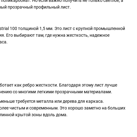
поликарбонат. Но если важно получить не только светлое, а
нный прозрачный профильный лист.
rial 100 толщиной 1,5 мм. Это лист с крупной промышленной
я. Его выбирают там, где нужна жесткость, надежное
аса.
отает как ребро жесткости. Благодаря этому лист лучше
внению со многими легкими прозрачными материалами.
меньше требуется металла или дерева для каркаса.
более чистым и современным. Это хорошо заметно на больших
длинной крытой зоны вдоль дома.