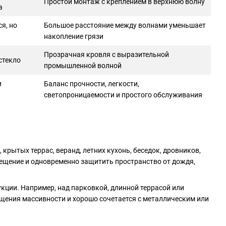
Простой монтаж с креплением в верхнюю волну
а
я, но
Большое расстояние между волнами уменьшает
накопление грязи
Прозрачная кровля с выразительной
стекло
промышленной волной
и
Баланс прочности, легкости,
светопроницаемости и простого обслуживания
ытых террас, веранд, летних кухонь, беседок, дровников,
вещение и одновременно защитить пространство от дождя,
кции. Например, над парковкой, длинной террасой или
ущения массивности и хорошо сочетается с металлическим или