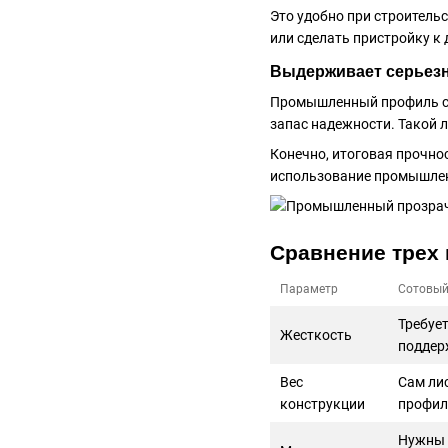
Это удобно при строитель
или сделать пристройку к 
Выдерживает серьезн
Промышленный профиль соз
запас надежности. Такой л
Конечно, итоговая прочнос
использование промышленн
Сравнение трех
Параметр
Сотовый
Требуе
Жесткость
поддер
Вес
Сам ли
конструкции
профил
Нужны 