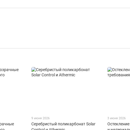
9 июня 2026
3 июня 2026
зрачные
Серебристый поликарбонат Solar
Остекление
ого
Control и Athermic
и материал