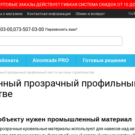
ОПТОВЫЕ ЗАКАЗЫ ДЕЙСТВУЕТ ГИБКАЯ СИСТЕМА СКИДОК ОТ 10 ДО
Укр
ы о магазине
Контактная информация
Обмен и возврат
03-00,
073-507-03-00
Перезвонить вам?
рбоната
Airontrade PRO
Готовые решения
ый прозрачный профильный лист в частном строительстве
ный прозрачный профильный
тве
 объекту нужен промышленный материал
прозрачные кровельные материалы используют для навесов над авто