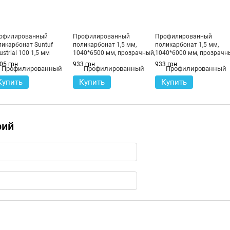
офилированный
Профилированный
Профилированный
ликарбонат Suntuf
поликарбонат 1,5 мм,
поликарбонат 1,5 мм,
ustrial 100 1,5 мм
1040*6500 мм, прозрачный,
1040*6000 мм, прозрачн
озрачный 1063x6000 мм
TOPLIGHT Isopan Isocop
TOPLIGHT Isopan Isocop
05 грн
933 грн
933 грн
250/40
250/40
Купить
Купить
Купить
рий