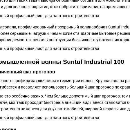
Часто для таких задач выбирают обычный сотовый или монолитный 
е и долговечное покрытие, стоит обратить внимание на промышле
териала, профилированный прозрачный поликарбонат Suntuf Indust
более серьезные нагрузки, чем многие стандартные бытовые решени
проницаемость и легкая конструкция без лишнего утяжеления карк
мышленной волны Suntuf Industrial 100
личенный шаг прогонов
нного профиля заключается в геометрии волны. Крупная волна раб
гибается и позволяет использовать больший шаг прогонов по сра
ва это особенно важно. Чем больше допустимый шаг прогонов, тем 
егче, монтаж проходит быстрее, а внешний вид навеса становится 
троительстве навеса для двух автомобилей, широкой террасы или 
 волну