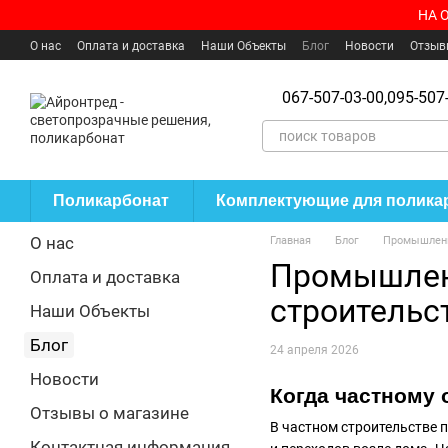
Перейти к основному контенту
НА 
О нас
Оплата и доставка
Наши Объекты
Блог
Новости
Отзыв
Пользовательское соглашение
Где купить?
067-507-03-00,
095-507-
Поликарбонат
Комплектующие для полика
О нас
Главная
Блог
Промышленн
Промышлен
Оплата и доставка
строительс
Наши Объекты
Блог
24 апреля 2026
Новости
Когда частному
Отзывы о магазине
В частном строительстве 
Контактная информация