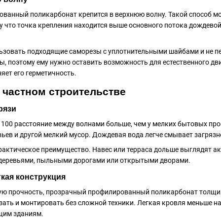
анный поликарбонат крепится в верхнюю волну. Такой способ мо
у что точка крепления находится выше основного потока дождевой 
ьзовать подходящие саморезы с уплотнительными шайбами и не пе
ы, поэтому ему нужно оставить возможность для естественного д
яет его герметичность.
 частном строительстве
рязи
al 100 расстояние между волнами больше, чем у мелких бытовых пр
вьев и другой мелкий мусор. Дождевая вода легче смывает загрязн
рактическое преимущество. Навес или терраса дольше выглядят акк
с деревьями, пыльными дорогами или открытыми дворами.
гкая конструкция
ю прочность, прозрачный профилированный поликарбонат толщиной
езать и монтировать без сложной техники. Легкая кровля меньше н
щим зданиям.