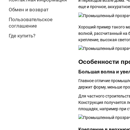
и переходов возле дома. 
еще и прочное, аккуратно
Обмен и возврат
Пользовательское
соглашение
Хороший пример такого ма
волной, рассчитанный на 
Где купить?
крепление, высокая свето
Особенности про
Большая волна и уве
Главное отличие промышле
держит форму, меньше про
Для частного строительст
Конструкция получается л
площадях, например при с
Крепление в верхнюю