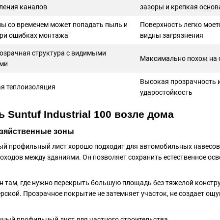
ления каналов
зазоры и крепкая основ
лы со временем может попадать пыль и
Поверхность легко моетс
при ошибках монтажа
видны загрязнения
озрачная структура с видимыми
Максимально похож на 
ми
Высокая прозрачность 
я теплоизоляция
ударостойкость
 Suntuf Industrial 100 возле дома
озяйственные зоны
профильный лист хорошо подходит для автомобильных навесов, кр
проходов между зданиями. Он позволяет сохранить естественное ос
н там, где нужно перекрыть большую площадь без тяжелой констру
ерской. Прозрачное покрытие не затемняет участок, не создает ощ