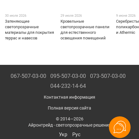
30 июля 2026
29 июля 2026
9 июня 2026
Затеняющие
Кровельные
Серебрист
светопрозрачные
светопрозрачные панели
поликарбона
материалы для покрытия
для естественного
и Athermic
террас и навесов
освещения помещений
067-507-03-00
095-507-03-00
073-507-03-00
044-232-14-64
Контактная информация
Полная версия сайта
© 2014—2026
Айронтрейд - светопрозрачные решения
Укр
Рус