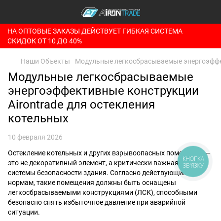
НА ОПТОВЫЕ ЗАКАЗЫ ДЕЙСТВУЕТ ГИБКАЯ СИСТЕМА
СКИДОК ОТ 10 ДО 40%
Наши Объекты
Модульные легкосбрасываемые энергоэффек
Модульные легкосбрасываемые
энергоэффективные конструкции
Airontrade для остекления
котельных
10 февраля 2026
Остекление котельных и других взрывоопасных помещений —
КНОПКА
это не декоративный элемент, а критически важная часть
ЗВ'ЯЗКУ
системы безопасности здания. Согласно действующим
нормам, такие помещения должны быть оснащены
легкосбрасываемыми конструкциями (ЛСК), способными
безопасно снять избыточное давление при аварийной
ситуации.