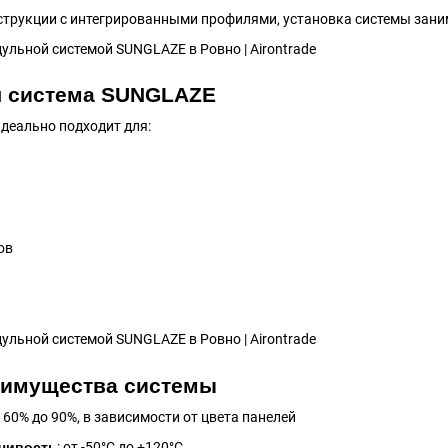
трукции с интегрированными профилями, установка системы зани
я система SUNGLAZE
идеально подходит для:
ов
еимущества системы
т 60% до 90%, в зависимости от цвета панелей
йчивость
: от -50°C до +120°C