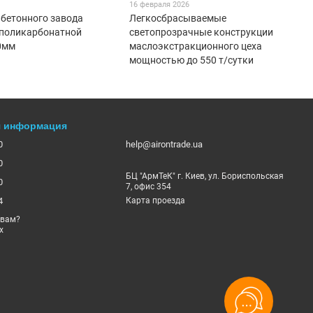
16 февраля 2026
 бетонного завода
Легкосбрасываемые
 поликарбонатной
светопрозрачные конструкции
0мм
маслоэкстракционного цеха
мощностью до 550 т/сутки
я информация
0
help@airontrade.ua
0
БЦ "АрмТеК" г. Киев, ул. Бориспольская
0
7, офис 354
4
Карта проезда
 вам?
х