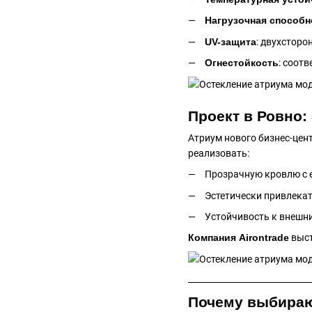
Нагрузочная способн
UV-защита
: двухсторо
Огнестойкость
: соот
Проект в Ровно:
Атриум нового бизнес-цен
реализовать:
Прозрачную кровлю с 
Эстетически привлека
Устойчивость к внешн
Компания Airontrade
выст
Почему выбирают