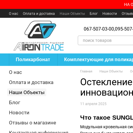
Перейти к основному контенту
НА 
О нас
Оплата и доставка
Наши Объекты
Блог
Новости
Отзыв
Пользовательское соглашение
Где купить?
067-507-03-00,
095-507-
Поликарбонат
Комплектующие для полика
О нас
Главная
Наши Объекты
О
Остекление
Оплата и доставка
инновацион
Наши Объекты
Блог
11 апреля 2025
Новости
Что такое SUNG
Отзывы о магазине
Модульная кровельная си
Контактная информация