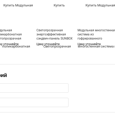
дульная
Светопрозрачная
Модульная многостенна
ликарбонатная
энергоэффективная
система из
етопрозрачная
сэндвич-панель SUNBOX
гофрированного
овельная система
Airon
поликарбоната GrecaPiu
ну уточняйте
Цену уточняйте
Цену уточняйте
VERS
рий