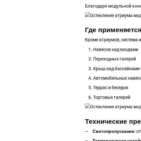
Благодаря модульной конс
Где применяетс
Кроме атриумов, система 
Навесов над входами
Переходных галерей
Крыш над бассейнами
Автомобильных навес
Террас и беседок
Торговых галерей
Технические пр
Светопропускание
: о
Температурная усто