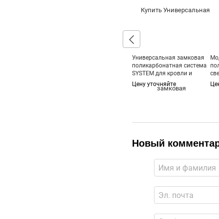
Универсальная замковая
Мо
поликарбонатная система
по
SYSTEM для кровли и
св
фасадов
кр
Цену уточняйте
Це
RE
Новый коммента