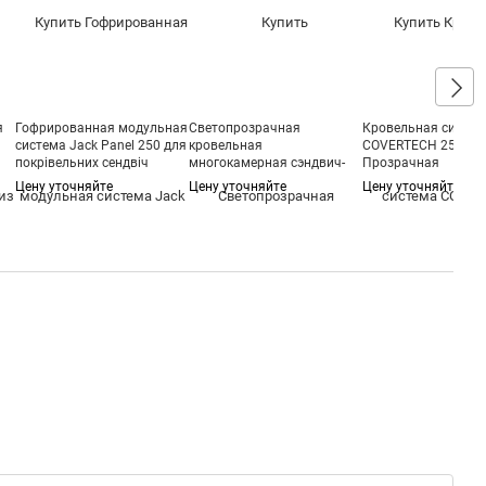
я
Гофрированная модульная
Светопрозрачная
Кровельная систем
система Jack Panel 250 для
кровельная
COVERTECH 25мм,
покрівельних сендвіч
многокамерная сэндвич-
Прозрачная
панелей
панель GP Plus
Цену уточняйте
Цену уточняйте
Цену уточняйте