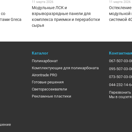
11 марта 2026
11 марта 2026
Модульные ЛСК и
Остекление
 со
взрыворазрядные панели для
модульной
тами Greca
комплекса приемки и переработки
системой 4
сырья
Каталог
Контактна
Поликарбонат
067-507-03-0
Комплектующие для поликарбоната
095-507-03-0
Airontrade PRO
073-507-03-0
Готовые решения
044-232-14-6
Светорассеиватели
Перезвонить
Рекламные пластики
Мы в соцсетя
ашение