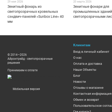
29 мая 2026
20 марта 2026
Зенитный фонарь из
Зенитные фонари для
светопрозрачных кровельных
промышленных зданий
сэндвич-панелей «Sunbox Line» 40
светопрозрачными лис
мм
Клиентам
Вход в личный кабинет
© 2014—2026
О нас
Айронтрейд - светопрозрачные
решения
Оплата и доставка
Наши Объекты
Принимаем к оплате
Блог
Новости
Отзывы о магазине
Мобильная версия
Контактная информация
Обмен и возврат
Пользовательское согл
Где купить?