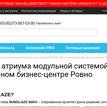
ОПТОВЫЕ ЗАКАЗЫ ДЕЙСТВУЕТ ГИБКАЯ СИСТЕМА СКИДОК ОТ 10 ДО
Укр
ы о магазине
Контактная информация
Обмен и возврат
03-00,
073-507-03-00
Перезвонить вам?
рбоната
Airontrade PRO
Готовые решения
стекление атриума модульной системой SUNGLAZE в инновационном бизнес-центре Р
 атриума модульной системо
ном бизнес-центре Ровно
LAZE?
стема
SUNGLAZE 600/4
— современное архитектурное решение, соч