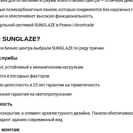
ана для остекления атриума нового бизнес-центра — отличная дем
е поликарбонатные панели, которые соединяются без наружных пр
 но и обеспечивает высокую функциональность.
и SUNGLAZE?
и бизнес-центра выбрали SUNGLAZE по ряду причин:
 службы
л, устойчивый к механическим нагрузкам
ета и погодных факторов
ю целостность и 25 лет гарантии на герметичность
нная гарантия на светопропускание
ность
 покрытие, а элемент архитектурного дизайна. Панели обеспечива
идают зданию современный вид.
й монтаж