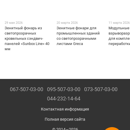
29 мая 2026
20 марта 2026
11 марта 2026
Зенитный фонарь из
Зенитные фонари для
Модульные
светопрозрачных
промышленных зданий
взрывораз
кровельных сэндвич-
со светопрозрачными
для компле
панелей «Sunbox Line» 40
листами Greca
переработк
мм
067-507-03-00
095-507-03-00
073-507-03-00
044-232-14-64
Контактная информация
Полная версия сайта
© 2014—2026