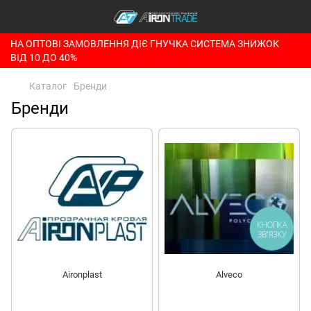
НА ОПТОВІ ЗАМОВЛЕННЯ ДІЄ ГНУЧКА СИСТЕМА ЗНИЖОК
ВІД 10 ДО 40%
Каталог
Бренди
Бренди
КНОПКА
ЗВ'ЯЗКУ
Aironplast
Alveco